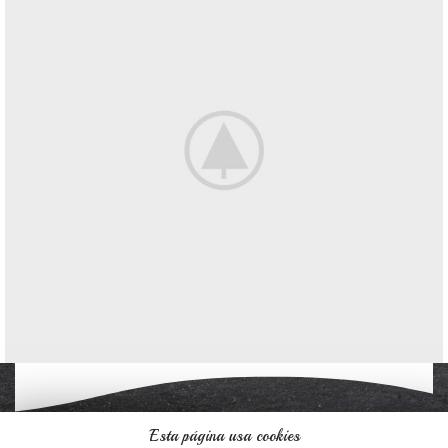
Potenti parturient parturie
Accessories
Esta página usa cookies