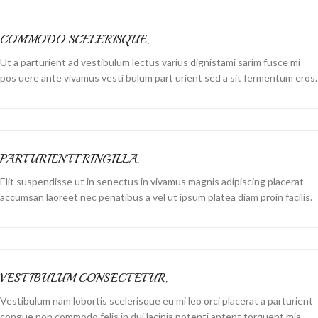
COMMODO SCELERISQUE.
Ut a parturient ad vestibulum lectus varius dignistami sarim fusce mi
pos uere ante vivamus vesti bulum part urient sed a sit fermentum eros.
PARTURIENT FRINGILLA.
Elit suspendisse ut in senectus in vivamus magnis adipiscing placerat
accumsan laoreet nec penatibus a vel ut ipsum platea diam proin facilis.
VESTIBULUM CONSECTETUR.
Vestibulum nam lobortis scelerisque eu mi leo orci placerat a parturient
congue non commodo felis in dui lacinia potenti aptent torquent mia.